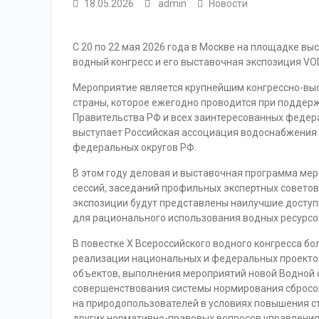
18.05.2026
admin
Новости
С 20 по 22 мая 2026 года в Москве на площадке вы
водный конгресс и его выставочная экспозиция VO
Мероприятие является крупнейшим конгрессно-вы
страны, которое ежегодно проводится при поддер
Правительства РФ и всех заинтересованных федер
выступает Российская ассоциация водоснабжения
федеральных округов РФ.
В этом году деловая и выставочная программа мер
сессий, заседаний профильных экспертных советов и
экспозиции будут представлены наилучшие доступ
для рационального использования водных ресурсов
В повестке X Всероссийского водного конгресса 
реализации национальных и федеральных проектов
объектов, выполнения мероприятий новой Водной ст
совершенствования системы нормирования сбросов 
на природопользователей в условиях повышения ст
других нормативно-правовых вопросов управления 