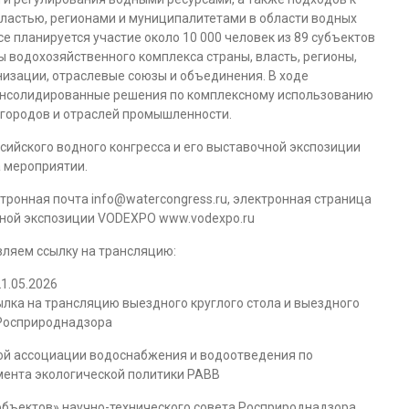
астью, регионами и муниципалитетами в области водных
е планируется участие около 10 000 человек из 89 субъектов
 водохозяйственного комплекса страны, власть, регионы,
низации, отраслевые союзы и объединения. В ходе
консолидированные решения по комплексному использованию
 городов и отраслей промышленности.
сийского водного конгресса и его выставочной экспозиции
а мероприятии.
ектронная почта info@watercongress.ru, электронная страница
чной экспозиции VODEXPO www.vodexpo.ru
вляем ссылку на трансляцию:
1.05.2026
сылка на трансляцию выездного круглого стола и выездного
 Росприроднадзора
ой ассоциации водоснабжения и водоотведения по
мента экологической политики РАВВ
объектов» научно-технического совета Росприроднадзора