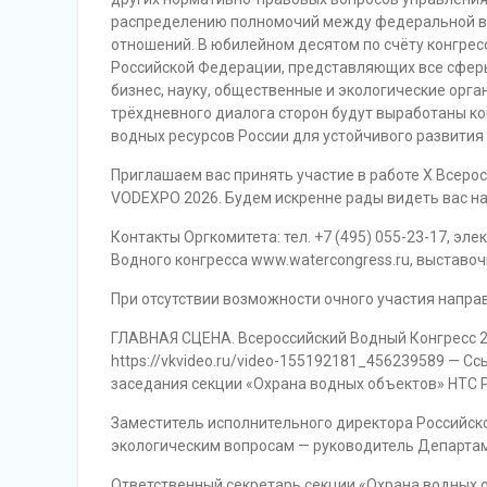
распределению полномочий между федеральной вл
отношений. В юбилейном десятом по счёту конгресс
Российской Федерации, представляющих все сферы
бизнес, науку, общественные и экологические орга
трёхдневного диалога сторон будут выработаны 
водных ресурсов России для устойчивого развития
Приглашаем вас принять участие в работе X Всерос
VODEXPO 2026. Будем искренне рады видеть вас н
Контакты Оргкомитета: тел. +7 (495) 055-23-17, эл
Водного конгресса www.watercongress.ru, выставо
При отсутствии возможности очного участия напра
ГЛАВНАЯ СЦЕНА. Всероссийский Водный Конгресс 2
https://vkvideo.ru/video-155192181_456239589 — С
заседания секции «Охрана водных объектов» НТС
Заместитель исполнительного директора Российск
экологическим вопросам — руководитель Департа
Ответственный секретарь секции «Охрана водных 