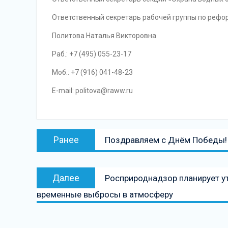
Ответственный секретарь рабочей группы по реф
Политова Наталья Викторовна
Раб.: +7 (495) 055-23-17
Моб.: +7 (916) 041-48-23
E-mail: politova@raww.ru
Навигация
Предыдущая
Ранее
Поздравляем с Днём Победы!
по
запись:
записям
Следующая
Далее
Росприроднадзор планирует у
запись
временные выбросы в атмосферу