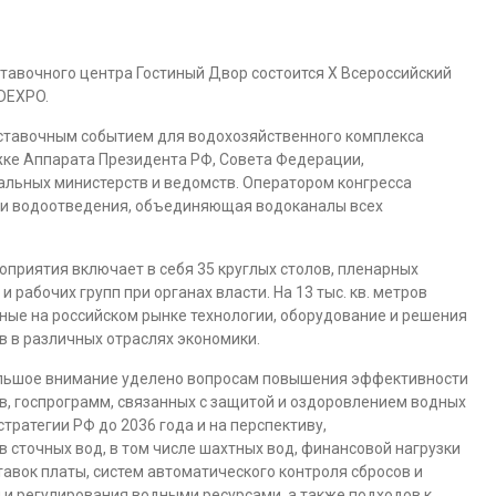
ставочного центра Гостиный Двор состоится X Всероссийский
DEXPO.
ставочным событием для водохозяйственного комплекса
жке Аппарата Президента РФ, Совета Федерации,
альных министерств и ведомств. Оператором конгресса
 и водоотведения, объединяющая водоканалы всех
оприятия включает в себя 35 круглых столов, пленарных
 рабочих групп при органах власти. На 13 тыс. кв. метров
ные на российском рынке технологии, оборудование и решения
 в различных отраслях экономики.
большое внимание уделено вопросам повышения эффективности
, госпрограмм, связанных с защитой и оздоровлением водных
ратегии РФ до 2036 года и на перспективу,
сточных вод, в том числе шахтных вод, финансовой нагрузки
авок платы, систем автоматического контроля сбросов и
и регулирования водными ресурсами, а также подходов к